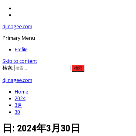
djinagee.com
Primary Menu
Profile
Skip to content
検索:
djinagee.com
Home
2024
3月
30
日:
2024年3月30日