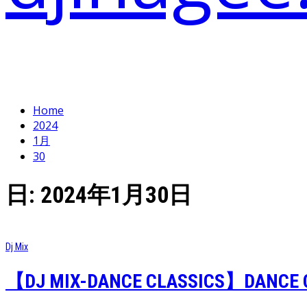
Home
2024
1月
30
日:
2024年1月30日
Dj Mix
【DJ MIX-DANCE CLASSICS】DANCE C